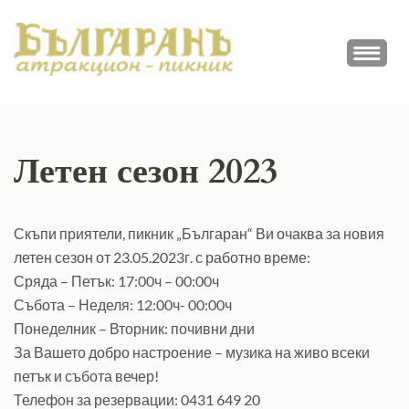
Skip
to
ПИКНИК
content
Атракционно заведение
(Press
БЪЛГАРАН
Enter)
Летен сезон 2023
Скъпи приятели, пикник „Българан“ Ви очаква за новия
летен сезон от 23.05.2023г. с работно време:
Сряда – Петък: 17:00ч – 00:00ч
Събота – Неделя: 12:00ч- 00:00ч
Понеделник – Вторник: почивни дни
За Вашето добро настроение – музика на живо всеки
петък и събота вечер!
Телефон за резервации: 0431 649 20