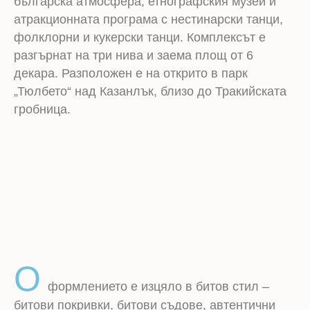
българска атмосфера, етнографския музей и
атракционната програма с нестинарски танци,
фолклорни и кукерски танци. Комплексът е
разгърнат на три нива и заема площ от 6
декара. Разположен е на открито в парк
„Тюлбето“ над Казанлък, близо до Тракийската
гробница.
О
формлението е изцяло в битов стил –
битови покривки, битови съдове, автентични