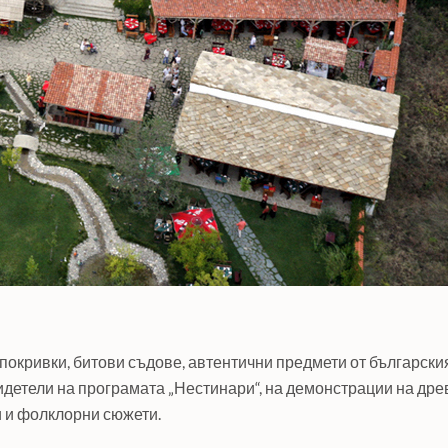
покривки, битови съдове, автентични предмети от български
видетели на програмата „Нестинари“, на демонстрации на дре
и и фолклорни сюжети.