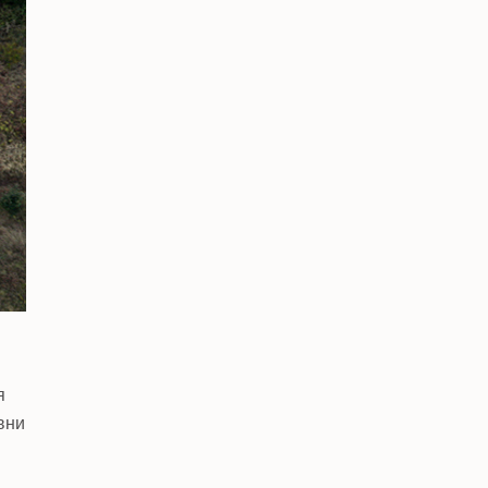
я
вни