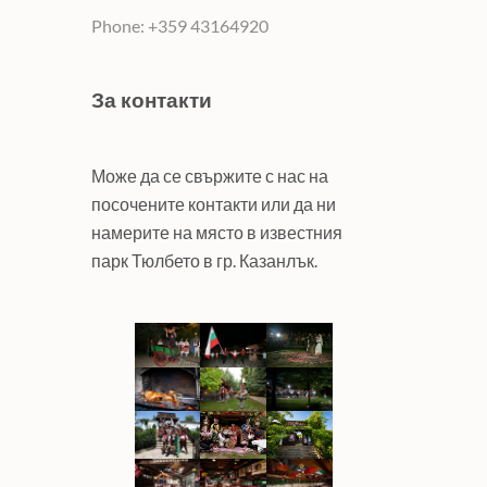
Phone: +359 43164920
За контакти
Може да се свържите с нас на
посочените контакти или да ни
намерите на място в известния
парк Тюлбето в гр. Казанлък.