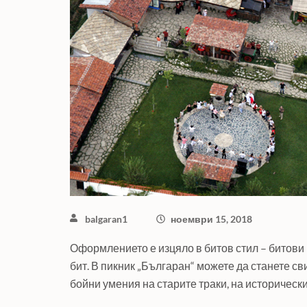
balgaran1
ноември 15, 2018
Оформлението е изцяло в битов стил – битови 
бит. В пикник „Българан“ можете да станете с
бойни умения на старите траки, на историческ