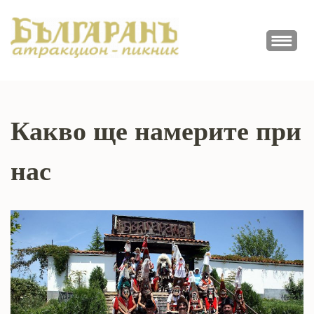
Skip
to
ПИКНИК
content
Атракционно заведение
(Press
БЪЛГАРАН
Enter)
Какво ще намерите при
нас