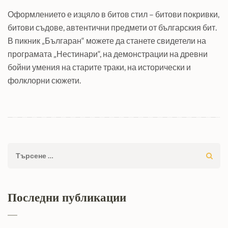
Оформлението е изцяло в битов стил – битови покривки,
битови съдове, автентични предмети от българския бит.
В пикник „Българан“ можете да станете свидетели на
програмата „Нестинари“, на демонстрации на древни
бойни умения на старите траки, на исторически и
фолклорни сюжети.
Търсене
за:
Последни публикации