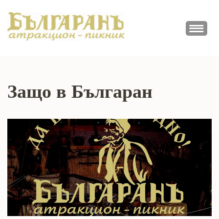
Skip
to
ПИКНИК
content
Атракционно заведение
(Press
БЪЛГАРАН
Enter)
Защо в Българан