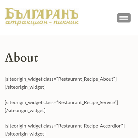
Skip
to
ПИКНИК
content
Атракционно заведение
(Press
БЪЛГАРАН
Enter)
About
[siteorigin_widget class=“Restaurant_Recipe_About“]
[/siteorigin_widget]
[siteorigin_widget class=“Restaurant_Recipe_Service“]
[/siteorigin_widget]
[siteorigin_widget class=“Restaurant_Recipe_Accordion“]
[/siteorigin_widget]