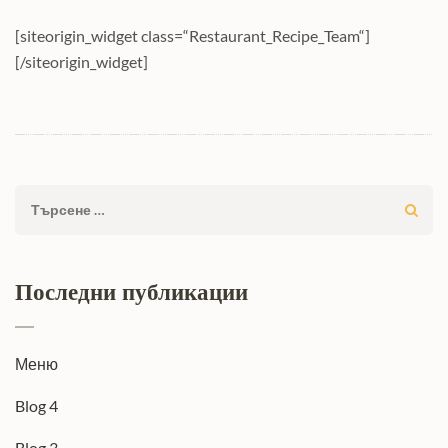
[siteorigin_widget class=“Restaurant_Recipe_Team“]
[/siteorigin_widget]
Търсене
за:
Последни публикации
Меню
Blog 4
Blog 3